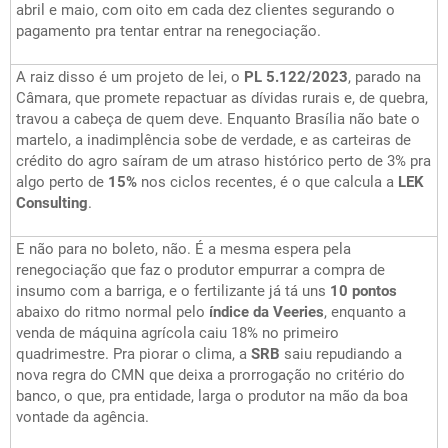
abril e maio, com oito em cada dez clientes segurando o
pagamento pra tentar entrar na renegociação.
A raiz disso é um projeto de lei, o
PL 5.122/2023
, parado na
Câmara, que promete repactuar as dívidas rurais e, de quebra,
travou a cabeça de quem deve. Enquanto Brasília não bate o
martelo, a inadimplência sobe de verdade, e as carteiras de
crédito do agro saíram de um atraso histórico perto de 3% pra
algo perto de
15%
nos ciclos recentes, é o que calcula a
LEK
Consulting
.
E não para no boleto, não. É a mesma espera pela
renegociação que faz o produtor empurrar a compra de
insumo com a barriga, e o fertilizante já tá uns
10 pontos
abaixo do ritmo normal pelo
índice da Veeries
, enquanto a
venda de máquina agrícola caiu 18% no primeiro
quadrimestre. Pra piorar o clima, a
SRB
saiu repudiando a
nova regra do CMN que deixa a prorrogação no critério do
banco, o que, pra entidade, larga o produtor na mão da boa
vontade da agência.