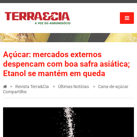
Açúcar: mercados externos
despencam com boa safra asiática;
Etanol se mantém em queda
Revista Terra&Cia
Últimas Notícias
Cana-de-açúcar
Compartilhe: