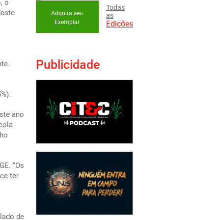
, o
Todas
deste
Adquira seu
as
Exemplar
Edições
Publicidade
te.
5%).
este ano
cola
lho
BGE. “Os
ce ter
ulado de