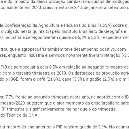
a e do impacto da desvalorização cambial nos custos de produção
consistente em 2020, crescimento de 2,4% de janeiro a setembro 
a Confederação da Agricultura e Pecuária do Brasil (CNA) sobre o
 divulgado nesta quinta (3) pelo Instituto Brasileiro de Geografia e
0, indústria e serviços tiveram queda de 5,1% e 5,3%, respectivamen
trou que a agropecuária também teve desempenho positivo, com
es, enquanto indústria e serviços novamente tiveram retração (-3,
o PIB da agropecuária caiu 0,5% em relação ao segundo trimestre d
ão com o terceiro trimestre de 2019. Os destaques da produção agrí
ndo o IBGE, foram o café (21,6%), cana (3,5%), algodão (2,5%) e o mi
sceu 7,7% frente ao segundo trimestre deste ano, de acordo com o I
rimestre/2020, sugerem que o pior momento da crise brasileira pare
 3° trimestre é significativamente melhor que o do trimestre
ado Técnico da CNA.
 trimestre do ano anterior, o PIB registra queda de 3,9%. No acum