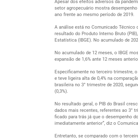
Apesar dos efeitos adversos da pandemi
setor agropecuário mostra desempenho 
ano frente ao mesmo período de 2019.
A análise está no Comunicado Técnico d
resultado do Produto Interno Bruto (PIB),
Estatística (IBGE). No acumulado de 202
No acumulado de 12 meses, o IBGE mos
expansão de 1,6% ante 12 meses anterior
Especificamente no terceiro trimestre, 
e teve ligeira alta de 0,4% na comparaç
brasileira no 3° trimestre de 2020, segu
(0,3%).
No resultado geral, o PIB do Brasil cre
dados mais recentes, referentes ao 3° t
ficado para trás já que o desempenho do
imediatamente anterior”, diz o Comunic
Entretanto, se comparado com o terceiro