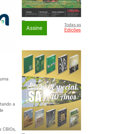
Todas as
Assine
Edições
é uma
itando a
de
s CBIOs,