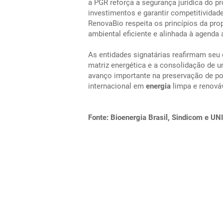
a PGR reforça a segurança jurídica do pr
investimentos e garantir competitivida
RenovaBio respeita os princípios da prop
ambiental eficiente e alinhada à agenda a
As entidades signatárias reafirmam se
matriz energética e a consolidação de
avanço importante na preservação de pol
internacional em
energia
limpa e renováv
Fonte: Bioenergia Brasil, Sindicom e UN