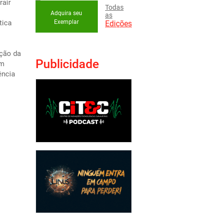
rair
Todas
Adquira seu
as
tica
Exemplar
Edições
ção da
Publicidade
um
ência