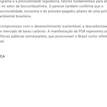
ograma e a previsibilidade regulatória, fatores fundamentais para at
de no setor de biocombustíveis. O parecer também confirma que o
orcionalidade, isonomia e do poluidor-pagador, pilares de uma polí
mbiental brasileira.
u compromisso com o desenvolvimento sustentável, a descarboniza
 um mercado de baixo carbono. A manifestação da PGR representa 
íticas públicas estruturantes, que posicionam o Brasil como refer
el.
ICA