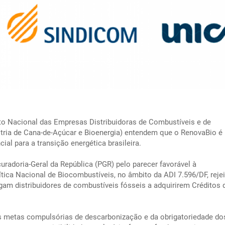
ato Nacional das Empresas Distribuidoras de Combustíveis e de
ústria de Cana-de-Açúcar e Bioenergia) entendem que o RenovaBio 
cial para a transição energética brasileira.
radoria-Geral da República (PGR) pelo parecer favorável à
ítica Nacional de Biocombustíveis, no âmbito da ADI 7.596/DF, reje
igam distribuidores de combustíveis fósseis a adquirirem Créditos 
s metas compulsórias de descarbonização e da obrigatoriedade do