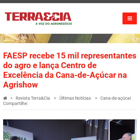
FAESP recebe 15 mil representantes
do agro e lança Centro de
Excelência da Cana-de-Açúcar na
Agrishow
Revista Terra&Cia
Últimas Notícias
Cana-de-açúcar
Compartilhe: