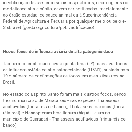
identificação de aves com sinais respiratórios, neurológicos ou
mortalidade alta e súbita, devem ser notificadas imediatamente
ao órgão estadual de saúde animal ou à Superintendência
Federal de Agricultura e Pecuária por qualquer meio ou pelo e-
Sisbravet (gov.br/agricultura/pt-br/notificacao).
Novos focos de influenza aviária de alta patogenicidade
Também foi confirmado nesta quinta-feira (1º) mais seis focos
de influenza aviária de alta patogenicidade (H5N1), subindo para
19 o número de confirmações de focos em aves silvestres no
Brasil.
No estado do Espírito Santo foram mais quatros focos, sendo
três no município de Marataízes - nas espécies
Thalasseus
acuflavidus
(trinta-réis de bando),
Thalasseus maximus
(trinta-
réis-real) e
Nannopterum brasilianum
(biguá) - e um no
município de Guarapari -
Thalasseus acuflavidus
(trinta-réis de
bando).