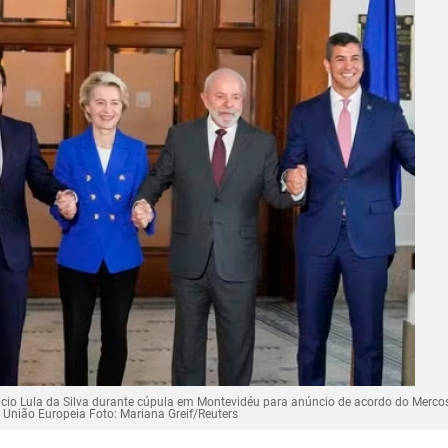
Inacio Lula da Silva durante cúpula em Montevidéu para anúncio de acordo do Merc
 União Europeia Foto: Mariana Greif/Reuters