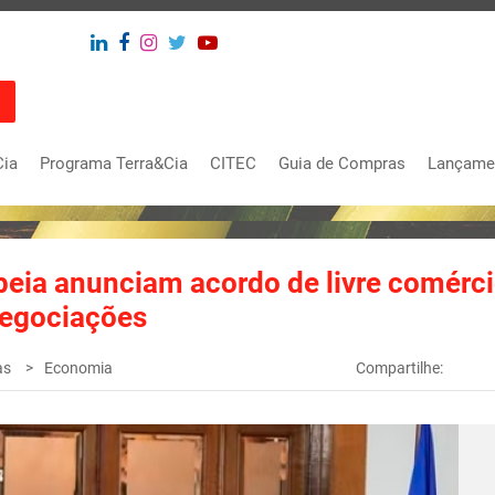
Cia
Programa Terra&Cia
CITEC
Guia de Compras
Lançame
peia anunciam acordo de livre comérc
negociações
as
Economia
Compartilhe: