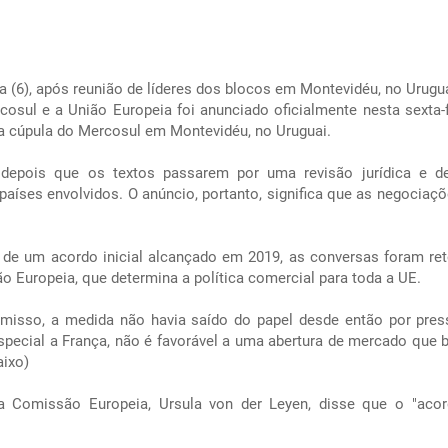
ra (6), após reunião de líderes dos blocos em Montevidéu, no Urugua
osul e a União Europeia foi anunciado oficialmente nesta sexta-fe
na cúpula do Mercosul em Montevidéu, no Uruguai.
depois que os textos passarem por uma revisão jurídica e d
países envolvidos. O anúncio, portanto, significa que as negociaçõ
s de um acordo inicial alcançado em 2019, as conversas foram r
 Europeia, que determina a política comercial para toda a UE.
misso, a medida não havia saído do papel desde então por pre
special a França, não é favorável a uma abertura de mercado que b
aixo)
 da Comissão Europeia, Ursula von der Leyen, disse que o "ac