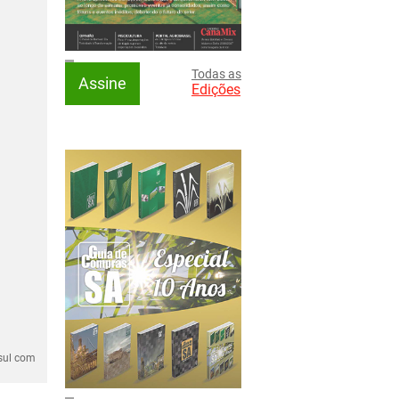
Todas as
Assine
Edições
osul com