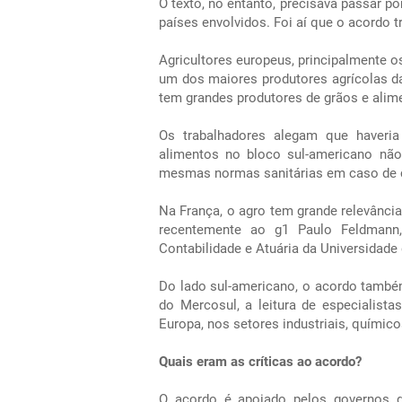
O texto, no entanto, precisava passar p
países envolvidos. Foi aí que o acordo t
Agricultores europeus, principalmente 
um dos maiores produtores agrícolas da
tem grandes produtores de grãos e alim
Os trabalhadores alegam que haveria
alimentos no bloco sul-americano nã
mesmas normas sanitárias em caso de c
Na França, o agro tem grande relevância
recentemente ao g1 Paulo Feldmann,
Contabilidade e Atuária da Universidade
Do lado sul-americano, o acordo também
do Mercosul, a leitura de especialis
Europa, nos setores industriais, químico
Quais eram as críticas ao acordo?
O acordo é apoiado pelos governos d