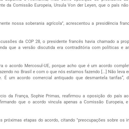
te da Comissão Europeia, Ursula Von der Leyen, que o país não
ente nossa soberania agrícola", acrescentou a presidência fra
cussões da COP 28, o presidente francês havia chamado a pro
nda que a versão discutida era contraditória com políticas e 
tra o acordo Mercosul-UE, porque acho que é um acordo compl
 fazendo no Brasil e com o que nós estamos fazendo [...] Não leva 
e. É um acordo comercial antiquado que desmantela tarifas”, d
rcio da França, Sophie Primas, reafirmou a oposição do país a
afirmando que o acordo vincula apenas a Comissão Europeia, 
às próximas etapas do acordo, citando "preocupações sobre os 