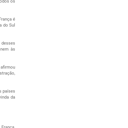
todos os
França é
a do Sul
 desses
, nem às
 afirmou
tração,
s países
vinda da
França,