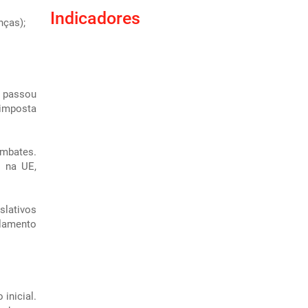
Indicadores
nças);
o passou
 imposta
embates.
s na UE,
slativos
rlamento
inicial.