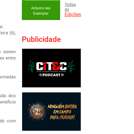
Todas
Adquira seu
as
Exemplar
Edições
i.
ira (6),
Publicidade
e serem
es entre
etomadas
ssão dos
eneficie
ordo com