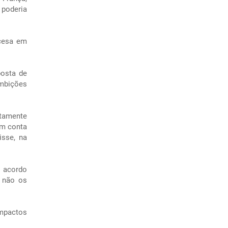
 poderia
ncesa em
posta de
ambições
etamente
em conta
isse, na
o acordo
e não os
impactos