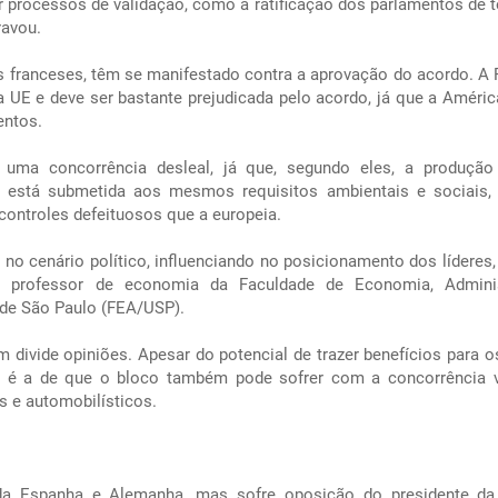
or processos de validação, como a ratificação dos parlamentos de 
ravou.
os franceses, têm se manifestado contra a aprovação do acordo. A 
 UE e deve ser bastante prejudicada pelo acordo, já que a Améric
entos.
 uma concorrência desleal, já que, segundo eles, a produção
o está submetida aos mesmos requisitos ambientais e sociais
ontroles defeituosos que a europeia.
 no cenário político, influenciando no posicionamento dos líderes,
 professor de economia da Faculdade de Economia, Adminis
 de São Paulo (FEA/USP).
 divide opiniões. Apesar do potencial de trazer benefícios para o
tas é a de que o bloco também pode sofrer com a concorrência 
s e automobilísticos.
a Espanha e Alemanha, mas sofre oposição do presidente da 