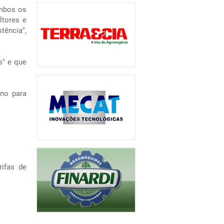
ambos os
ltores e
tência",
s" e que
ano para
rifas de