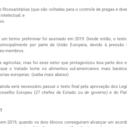
fitossanitárias (que são voltadas para o controle de pragas e doe
intelectual; e
is.
m termo preliminar foi assinado em 2019. Desde então, o text
 principalmente por parte da União Europeia, devido à pressão
íses-membros.
s agrícolas, mas foi esse setor que protagonizou boa parte dos 
que o tratado torne os alimentos sul-americanos mais barato
rias europeias. (saiba mais abaixo)
nda será necessário passar o texto final pela aprovação dos Legi
onselho Europeu (27 chefes de Estado ou de governo) e do Pa
u?
a em 2019, quando os dois blocos conseguiram alcançar um acordo 