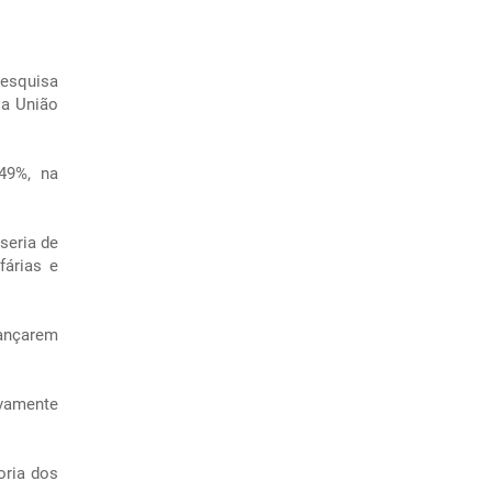
pesquisa
 a União
49%, na
seria de
fárias e
cançarem
ivamente
oria dos