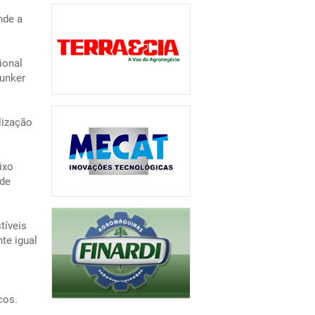
nde a
ional
bunker
lização
ixo
ode
tíveis
te igual
cos.