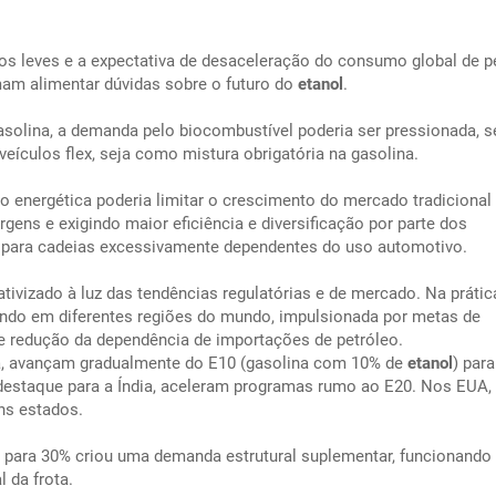
ulos leves e a expectativa de desaceleração do consumo global de p
am alimentar dúvidas sobre o futuro do
etanol
.
olina, a demanda pelo biocombustível poderia ser pressionada, s
eículos flex, seja como mistura obrigatória na gasolina.
o energética poderia limitar o crescimento do mercado tradicional
gens e exigindo maior eficiência e diversificação por parte dos
do para cadeias excessivamente dependentes do uso automotivo.
ativizado à luz das tendências regulatórias e de mercado. Na prátic
ndo em diferentes regiões do mundo, impulsionada por metas de
e redução da dependência de importações de petróleo.
 avançam gradualmente do E10 (gasolina com 10% de
etanol
) para
staque para a Índia, aceleram programas rumo ao E20. Nos EUA,
uns estados.
rio para 30% criou uma demanda estrutural suplementar, funcionand
l da frota.