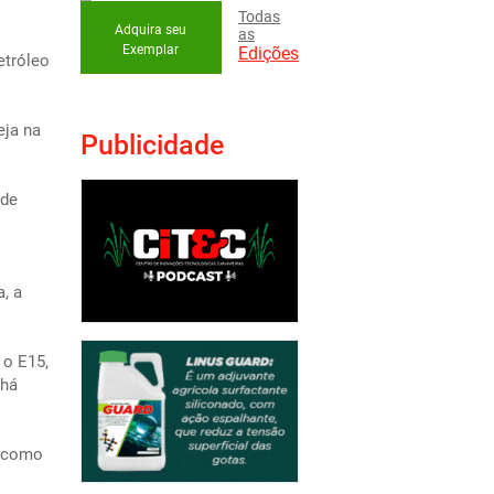
Todas
Adquira seu
as
Exemplar
Edições
etróleo
eja na
Publicidade
 de
a, a
 o E15,
 há
o como