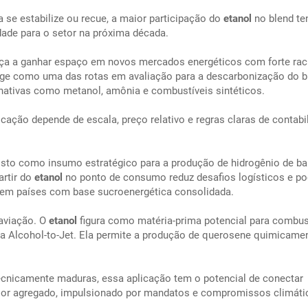
se estabilize ou recue, a maior participação do
etanol
no blend te
idade para o setor na próxima década.
a a ganhar espaço em novos mercados energéticos com forte rac
rge como uma das rotas em avaliação para a descarbonização do 
rnativas como metanol, amônia e combustíveis sintéticos.
licação depende de escala, preço relativo e regras claras de contabi
sto como insumo estratégico para a produção de hidrogênio de ba
artir do
etanol
no ponto de consumo reduz desafios logísticos e p
 em países com base sucroenergética consolidada.
aviação. O
etanol
figura como matéria-prima potencial para combus
ta Alcohol-to-Jet. Ela permite a produção de querosene quimicamen
cnicamente maduras, essa aplicação tem o potencial de conectar
lor agregado, impulsionado por mandatos e compromissos climáti