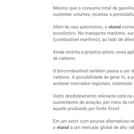
Mesmo que o consumo total de gasolina 
sustentar volumes, receitas e previsibil
Além do uso automotivo, o
etanol
começ
econômico. No transporte marítimo, su
(combustível marítimo), ao lado de alte
Ainda restrita a projetos-piloto, essa ap
de carbono.
O biocombustível também passa a ser vi
carbono. A possibilidade de gerar H₂ a p
acelerar mercados regionais, sobretudo
Outro desdobramento relevante está na 
sustentáveis de aviação, por meio da ro
àquele produzido por fonte fóssil.
Em um setor com poucas alternativas te
o
etanol
a um mercado global de alto va