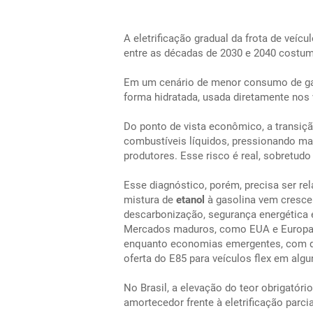
A eletrificação gradual da frota de veíc
entre as décadas de 2030 e 2040 costum
Em um cenário de menor consumo de gas
forma hidratada, usada diretamente nos v
Do ponto de vista econômico, a transiçã
combustíveis líquidos, pressionando mar
produtores. Esse risco é real, sobretu
Esse diagnóstico, porém, precisa ser rel
mistura de
etanol
à gasolina vem cresce
descarbonização, segurança energética 
Mercados maduros, como EUA e Europa,
enquanto economias emergentes, com de
oferta do E85 para veículos flex em alg
No Brasil, a elevação do teor obrigató
amortecedor frente à eletrificação parcia