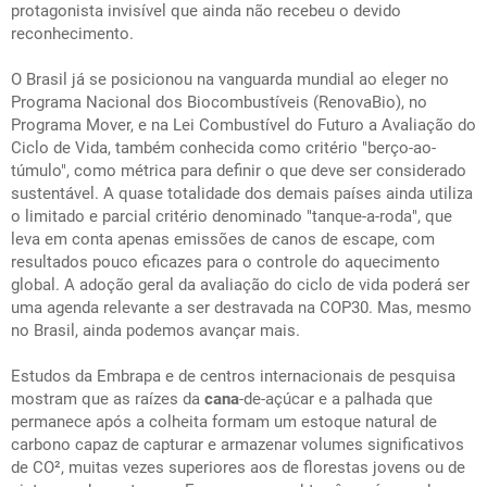
protagonista invisível que ainda não recebeu o devido
reconhecimento.
O Brasil já se posicionou na vanguarda mundial ao eleger no
Programa Nacional dos Biocombustíveis (RenovaBio), no
Programa Mover, e na Lei Combustível do Futuro a Avaliação do
Ciclo de Vida, também conhecida como critério "berço-ao-
túmulo", como métrica para definir o que deve ser considerado
sustentável. A quase totalidade dos demais países ainda utiliza
o limitado e parcial critério denominado "tanque-a-roda", que
leva em conta apenas emissões de canos de escape, com
resultados pouco eficazes para o controle do aquecimento
global. A adoção geral da avaliação do ciclo de vida poderá ser
uma agenda relevante a ser destravada na COP30. Mas, mesmo
no Brasil, ainda podemos avançar mais.
Estudos da Embrapa e de centros internacionais de pesquisa
mostram que as raízes da
cana
-de-açúcar e a palhada que
permanece após a colheita formam um estoque natural de
carbono capaz de capturar e armazenar volumes significativos
de CO², muitas vezes superiores aos de florestas jovens ou de