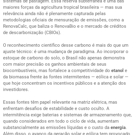
sistemas de pastagem. Essa reserva subterrânea é uma das
maiores forças da agricultura tropical brasileira — mas sua
relevância ainda não é plenamente capturada pelas
metodologias oficiais de mensuração de emissões, como a
RenovaCalc, que baliza o RenovaBio e o mercado de créditos
de descarbonização (CBIOs).
O reconhecimento científico desse carbono é mais do que um
ajuste técnico: é uma mudança de paradigma. Ao incorporar o
estoque de carbono do solo, o Brasil não apenas demonstra
com maior precisão os ganhos ambientais de seus
biocombustíveis, mas fortalece a competitividade do
etanol
e
da biomassa frente às fontes intermitentes — eólica e solar —
que hoje concentram os incentivos públicos e a atenção dos
investidores.
Essas fontes têm papel relevante na matriz elétrica, mas
enfrentam desafios de estabilidade e custo oculto. A
intermitência exige baterias e sistemas de armazenamento que,
quando considerados em todo o ciclo de vida, aumentam
substancialmente as emissões líquidas e o custo da
energia
.
Além disso, o avanço da geração solar e eólica tem provocado