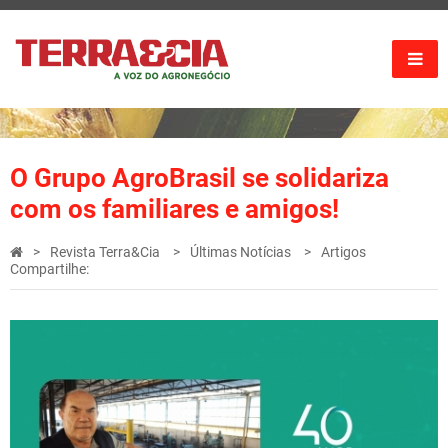
O Grupo AgroBrasil se solidariza
com os familiares e amigos!
Revista Terra&Cia
Últimas Notícias
Artigos
Compartilhe: