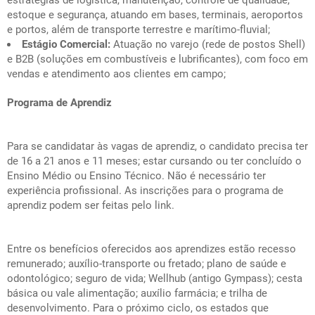
estratégias de logística, manutenção, controle de qualidade,
estoque e segurança, atuando em bases, terminais, aeroportos
e portos, além de transporte terrestre e marítimo-fluvial;
Estágio Comercial:
Atuação no varejo (rede de postos Shell)
e B2B (soluções em combustíveis e lubrificantes), com foco em
vendas e atendimento aos clientes em campo;
Programa de Aprendiz
Para se candidatar às vagas de aprendiz, o candidato precisa ter
de 16 a 21 anos e 11 meses; estar cursando ou ter concluído o
Ensino Médio ou Ensino Técnico. Não é necessário ter
experiência profissional. As inscrições para o programa de
aprendiz podem ser feitas pelo
link
.
Entre os benefícios oferecidos aos aprendizes estão recesso
remunerado; auxílio-transporte ou fretado; plano de saúde e
odontológico; seguro de vida;
Wellhub
(antigo
Gympass
); cesta
básica ou vale alimentação; auxílio farmácia; e trilha de
desenvolvimento. Para o próximo ciclo, os estados que