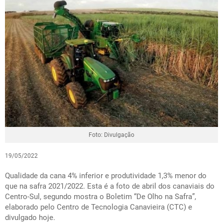
Foto: Divulgação
19/05/2022
Qualidade da cana 4% inferior e produtividade 1,3% menor do
que na safra 2021/2022. Esta é a foto de abril dos canaviais do
Centro-Sul, segundo mostra o Boletim “De Olho na Safra”,
elaborado pelo Centro de Tecnologia Canavieira (CTC) e
divulgado hoje.