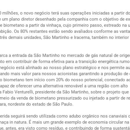
milhões, o novo negócio terá suas operações iniciadas a partir d
e um plano diretor desenhado pela companhia com o objetivo de ex
e biometano a partir da vinhaça, cujo primeiro passo, estreado na 
mbição. Os 80% restantes estão sendo avaliados conforme as vant
 três demais unidades, São Martinho e Iracema, também no interior 
arca a entrada da São Martinho no mercado de gás natural de orig
o em contribuir de forma efetiva para a transição energética rum
egócio está alinhado ao nosso plano estratégico e nos permite a
gerando mais valor para nossos acionistas garantindo a produção de
do biometano tem início com 20% do nosso potencial, conectado a
capaz de oferecer uma alternativa renovável a uma região com alto
 Fabio Venturelli, presidente da São Martinho, sobre o projeto que
 meio da venda de biometano pressurizado ou injetado a partir de r
uara, nordeste do estado de São Paulo.
igerida seguirá sendo utilizada como adubo orgânico nos canaviais 
nhaça
in natura
. É mais um grande exemplo de economia circular na
e, antes, era visto como resíduo, e contribuindo de forma sustentá