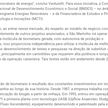
ováveis de energia”, conclui Venturelli. Para essa iniciativa, a C
acional de Desenvolvimento Econômico e Social (BNDES) – no âmb
ograma Energias Renováveis – e da Financiadora de Estudos e Pr
nologia e Inovações (MCTI).
o, ao entrar nesse mercado, diz respeito ao modelo de negócio con
entemente de outros projetos anunciados, a São Martinho irá opera
 da molécula de biometano gerada, com autonomia de produção e
, isso proporciona independência para utilizar a molécula da melh
o desenvolvimento de testes e pesquisas na direção de substituir 
ia, principalmente em caminhões que requerem alta potência e torq
 da operação canavieira. Tais testes estão em andamento desde 
ção de biometano é resultado dos constantes investimentos em in
anhia ao longo de sua história. Desde 1987, a empresa trabalha c
ricação do biogás a partir da vinhaça. Em 1993, entrou em operaç
P) a primeira planta com tecnologia UASB (
Upflow Anaerobic Sludg
Fluxo Ascendente), equipamento desenvolvido e patenteado pela 