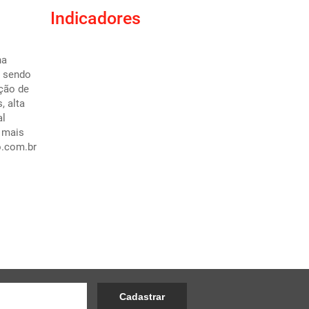
Indicadores
na
, sendo
ação de
, alta
al
 mais
.com.br