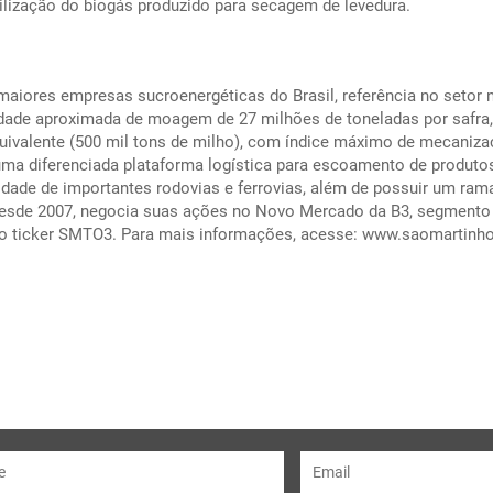
ilização do biogás produzido para secagem de levedura.
aiores empresas sucroenergéticas do Brasil, referência no setor 
cidade aproximada de moagem de 27 milhões de toneladas por safra
quivalente (500 mil tons de milho), com índice máximo de mecaniz
ma diferenciada plataforma logística para escoamento de produtos
ade de importantes rodovias e ferrovias, além de possuir um ram
o desde 2007, negocia suas ações no Novo Mercado da B3, segmento
 o ticker SMTO3. Para mais informações, acesse:
www.saomartinho