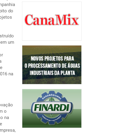
ompanhia
ito do
ojetos
struído
r em um
or
a
ue
2016 na
ovação
om o
ão na
e
empresa,