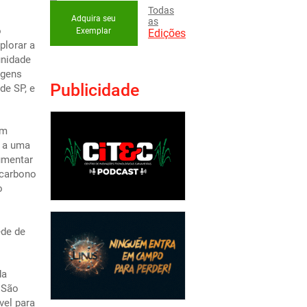
Todas
Adquira seu
as
o
Exemplar
Edições
plorar a
unidade
agens
Publicidade
de SP, e
em
o a uma
umentar
 carbono
o
ede de
da
 São
vel para