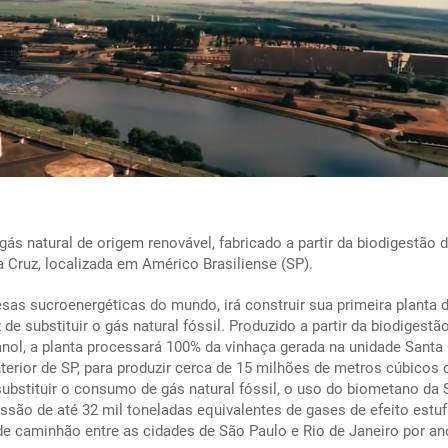
ás natural de origem renovável, fabricado a partir da biodigestão 
a Cruz, localizada em Américo Brasiliense (SP).
as sucroenergéticas do mundo, irá construir sua primeira planta 
e substituir o gás natural fóssil. Produzido a partir da biodigestã
anol, a planta processará 100% da vinhaça gerada na unidade Santa 
terior de SP, para produzir cerca de 15 milhões de metros cúbicos 
ubstituir o consumo de gás natural fóssil, o uso do biometano da
ssão de até 32 mil toneladas equivalentes de gases de efeito estuf
e caminhão entre as cidades de São Paulo e Rio de Janeiro por an