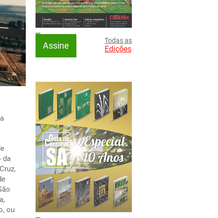
Todas as
Assine
Edições
da
de
o da
Cruz,
de
 São
a,
o, ou