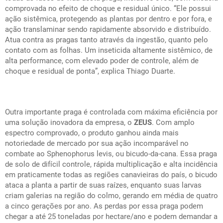
comprovada no efeito de choque e residual único. “Ele possui
ação sistêmica, protegendo as plantas por dentro e por fora, e
ação translaminar sendo rapidamente absorvido e distribuído.
Atua contra as pragas tanto através da ingestão, quanto pelo
contato com as folhas. Um inseticida altamente sistêmico, de
alta performance, com elevado poder de controle, além de
choque e residual de ponta”, explica Thiago Duarte.
Outra importante praga é controlada com máxima eficiência por
uma solução inovadora da empresa, o
ZEUS
. Com amplo
espectro comprovado, o produto ganhou ainda mais
notoriedade de mercado por sua ação incomparável no
combate ao
Sphenophorus levis
, ou bicudo-da-cana. Essa praga
de solo de difícil controle, rápida multiplicação e alta incidência
em praticamente todas as regiões canavieiras do país, o bicudo
ataca a planta a partir de suas raízes, enquanto suas larvas
criam galerias na região do colmo, gerando em média de quatro
a cinco gerações por ano. As perdas por essa praga podem
chegar a até 25 toneladas por hectare/ano e podem demandar a