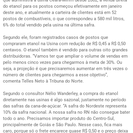
que administra a usina Ceará-Mirim desde 2002, a venda direta
do etanol para os postos começou efetivamente em janeiro
deste ano, e atualmente a carteira de clientes está em 52
postos de combustíveis, o que correspondeu a 580 mil litros,
6% do total vendido pela usina na última safra.
Segundo ele, foram registrados casos de postos que
compraram etanol na Usina com redução de R$ 0,45 a R$ 0,50
centavos. O etanol também é vendido para outras oito grandes
distribuidoras. “Vamos ter que ampliar o volume de vendas em
pelo menos cinco vezes para chegarmos à meta de 30%. Ou
seja, a projeção é que precisaremos aumentar em três vezes o
número de clientes para chegarmos a esse objetivo”,
comenta Telles Neto à Tribuna do Norte.
Segundo o consultor Nélio Wanderley, a compra do etanol
diretamente nas usinas é algo sazonal, justamente no período
das safras da cana-de-açúcar. “A safra do Nordeste representa
10% da safra nacional. A nossa safra no RN não consegue bater
todo o ano. Precisamos importar produto do Centro-Sul,
principalmente de Goiás e São Paulo. Nesse caso, fica mais
caro, porque só o frete encarece quase R$ 0,50 e o preço deixa