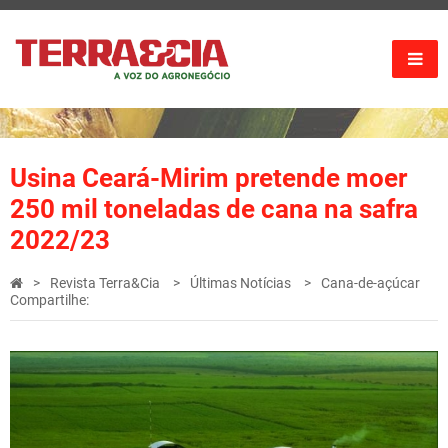
Usina Ceará-Mirim pretende moer
250 mil toneladas de cana na safra
2022/23
Revista Terra&Cia
Últimas Notícias
Cana-de-açúcar
Compartilhe: